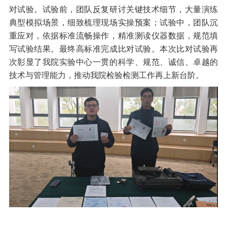
对试验。试验前，团队反复研讨关键技术细节，大量演练
典型模拟场景，细致梳理现场实操预案；试验中，团队沉
重应对，依据标准流畅操作，精准测读仪器数据，规范填
写试验结果。最终高标准完成比对试验。本次比对试验再
次彰显了我院实验中心一贯的科学、规范、诚信、卓越的
技术与管理能力，推动我院检验检测工作再上新台阶。