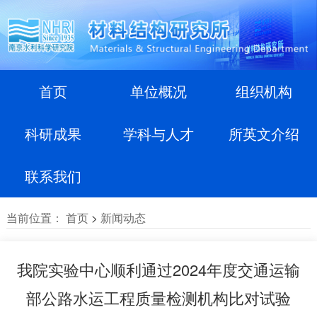
首页
单位概况
组织机构
科研成果
学科与人才
所英文介绍
联系我们
当前位置：
首页
>
新闻动态
我院实验中心顺利通过2024年度交通运输
部公路水运工程质量检测机构比对试验