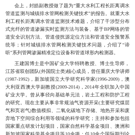
会上，封皓副教授做了题为“重大水利工程长距离调水
管道监测与城镇排水管网检测关键技术”的报告。就重大水
利工程长距离调水管道监测技术难题，介绍了干涉型分布
式光纤的管道渗漏实时监测方法与装备、基于BP网络的管
道安全识别方法、管道侵扰源定位方法和管道安全预警系
统等；针对城镇排水管网检测关键技术问题，介绍了“谛
听”系列管网渗漏精准定位设备和管道球形内检测器。
王建国博士是中国矿业大学特聘教授、博士生导师，
江苏省双创团队(外国院士类)核心成员，曾任重庆大学讲师
(1987-1992)，新加坡国立大学研究科学家(1996-2009)，澳
大利亚西澳大学副教授(2009-2014)，2014年全职加入中国
矿业大学。曾从事径向基础单元法，岩土工程和防护工程
的研究。现在主要从事非常规油气资源开采(主要研究煤层
气和页岩气)数值模拟、二氧化碳地下存储、地热开采和废
弃地下空间综合利用等领域的科学研究；主持和参加包括
国家重点研发计划项目，国家自然科学基金项目、澳洲和
新加坡国家科学基金项目等10余项；任10余个国际期刊论