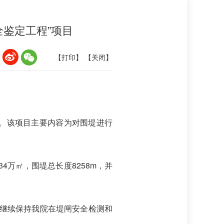
鉴定工程”项目
：
【打印】
【关闭】
。该项目主要内容为对围堤进行
4万㎡，围堤总长度8258m，并
，继续保持我院在堤闸安全检测和