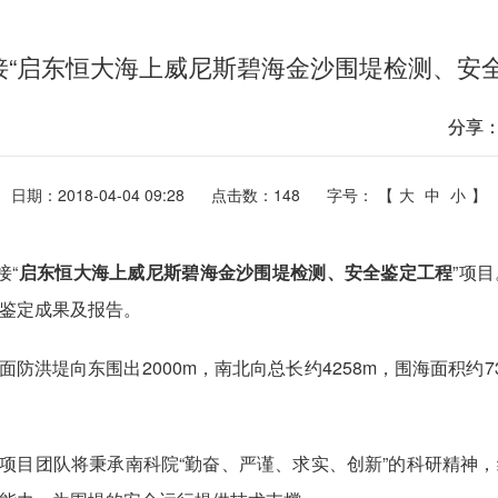
接“启东恒大海上威尼斯碧海金沙围堤检测、安全
分享
日期：2018-04-04 09:28
点击数：
148
字号： 【
大
中
小
】
接
“
启东恒大海上威尼斯碧海金沙围堤检测、安全鉴定工程
”
项目
鉴定成果及报告。
防洪堤向东围出2000m，南北向总长约4258m，围海面积约73
项目团队将秉承南科院“勤奋、严谨、求实、创新”的科研精神